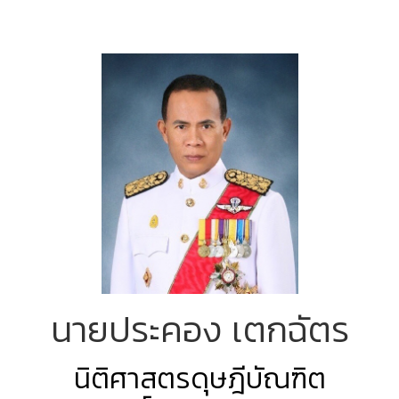
นายประคอง เตกฉัตร
นิติศาสตรดุษฎีบัณฑิต