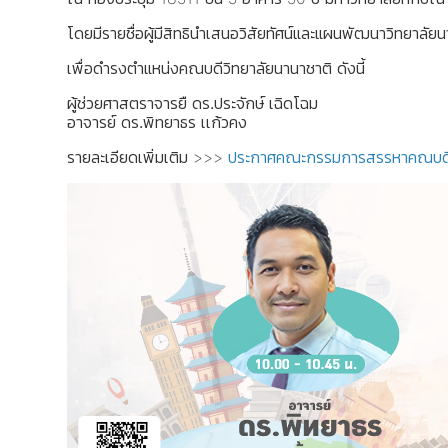
โดยมีรายชื่อผู้มีสิทธินำเสนอวิสัยทัศน์และแผนพัฒนาวิทยาลัยน
เพื่อดำรงตำแหน่งคณบดีวิทยาลัยนานาชาติ ดังนี้
ผู้ช่วยศาสตราจารยื ดร.ประจักษ์ เฉิดโฉม
อาจารย์ ดร.พิทยาธร เเก้วคง
รายละเอียดเพิ่มเติม >>>
ประกาศคณะกรรมการสรรหาคณบดีว