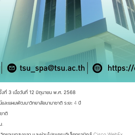
่ 3 เมื่อวันที่ 12 มิถุนายน พ.ศ. 2568
ศน์และแผนพัฒนาวิทยาลัยนานาชาติ ระยะ 4 ปี
ชาติ
น.
ิณ วิทยาเขตสงขลา เเละผ่านโปรแกรมอิเล็กทรอนิกส์ Cisco WebEx