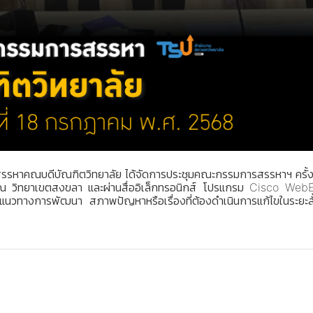
รหาคณบดีบัณฑิตวิทยาลัย ได้จัดการประชุมคณะกรรมการสรรหาฯ ครั้งที่
วิทยาเขตสงขลา และผ่านสื่ออิเล็กทรอนิกส์ โปรแกรม Cisco WebEx เ
แนวทางการพัฒนา สภาพปัญหาหรือเรื่องที่ต้องดำเนินการแก้ไขในระ